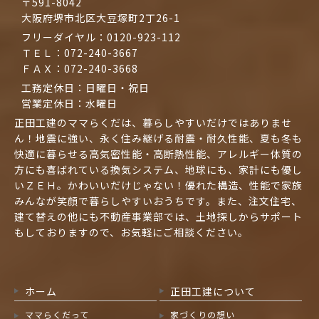
〒591-8042
大阪府堺市北区大豆塚町2丁26-1
フリーダイヤル：
0120-923-112
ＴＥＬ：
072-240-3667
ＦＡＸ：072-240-3668
工務定休日：日曜日・祝日
営業定休日：水曜日
正田工建のママらくだは、暮らしやすいだけではありませ
ん！地震に強い、永く住み継げる耐震・耐久性能、夏も冬も
快適に暮らせる高気密性能・高断熱性能、アレルギー体質の
方にも喜ばれている換気システム、地球にも、家計にも優し
いＺＥＨ。かわいいだけじゃない！優れた構造、性能で家族
みんなが笑顔で暮らしやすいおうちです。また、注文住宅、
建て替えの他にも不動産事業部では、土地探しからサポート
もしておりますので、お気軽にご相談ください。
ホーム
正田工建について
ママらくだって
家づくりの想い