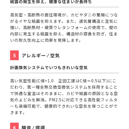
結露の発生を抑え、健康な住まいが長持ち
高気密・高断熱の居住環境が、カビやダニの繁殖につな
がるイヤな結露を抑えます。また、通気層構造と湿気に
強い、高断熱材・硬質ウレタンフォームの使用で、壁の
内部に発生する結露を抑え、構造材の腐食を防ぎ、住ま
いの耐久性向上に効果を発揮します。
アレルギー ⁄ 空気
計画換気システムでいつもきれいな空気
高い気密性能(C値=1.0 正田工建はC値＝0.5以下)にこ
だわり、第一種全熱交換型換気システムを採用すること
で快適な室温はそのままに、カビや結露の原因となる空
気のよどみを解消。PM2.5に対応できる高性能フィルタ
ーも装備可能で、健康的できれいな空気を保つことがで
きます。
騒音 ⁄ 環境