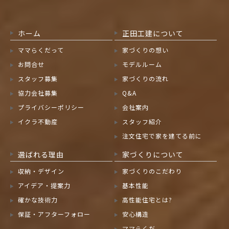
ホーム
正田工建について
ママらくだって
家づくりの想い
お問合せ
モデルルーム
スタッフ募集
家づくりの流れ
協力会社募集
Q&A
プライバシーポリシー
会社案内
イクラ不動産
スタッフ紹介
注文住宅で家を建てる前に
選ばれる理由
家づくりについて
収納・デザイン
家づくりのこだわり
アイデア・提案力
基本性能
確かな技術力
高性能住宅とは?
保証・アフターフォロー
安心構造
ママらくだ