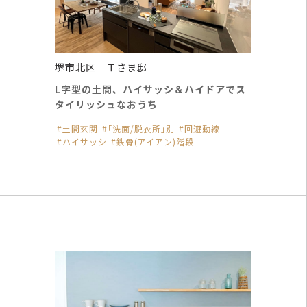
堺市北区 Ｔさま邸
L字型の土間、ハイサッシ＆ハイドアでス
タイリッシュなおうち
土間玄関
｢洗面/脱衣所｣別
回遊動線
ハイサッシ
鉄骨(アイアン)階段