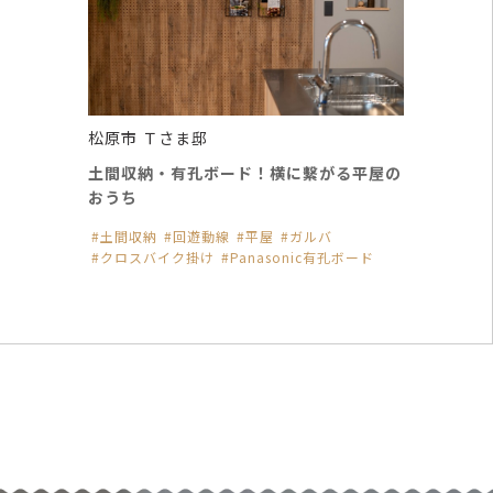
松原市 Ｔさま邸
土間収納・有孔ボード！横に繫がる平屋の
おうち
土間収納
回遊動線
平屋
ガルバ
クロスバイク掛け
Panasonic有孔ボード