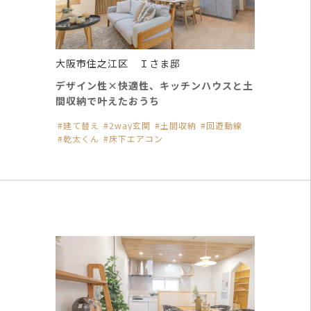
大阪市住之江区 Ｉさま邸
デザイン性×快適性、キッチンハウスと土
間収納で叶えたおうち
建て替え
2way玄関
土間収納
回遊動線
乾太くん
床下エアコン