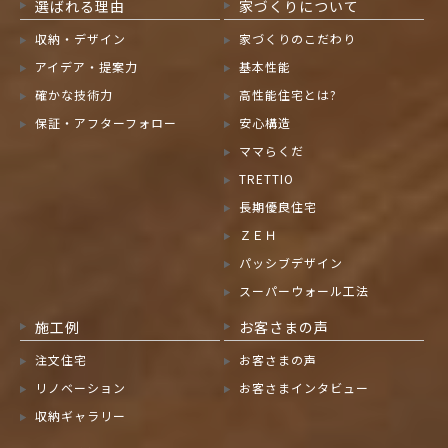
選ばれる理由
家づくりについて
収納・デザイン
家づくりのこだわり
アイデア・提案力
基本性能
確かな技術力
高性能住宅とは?
保証・アフターフォロー
安心構造
ママらくだ
TRETTIO
長期優良住宅
ＺＥＨ
パッシブデザイン
スーパーウォール工法
施工例
お客さまの声
注文住宅
お客さまの声
リノベーション
お客さまインタビュー
収納ギャラリー