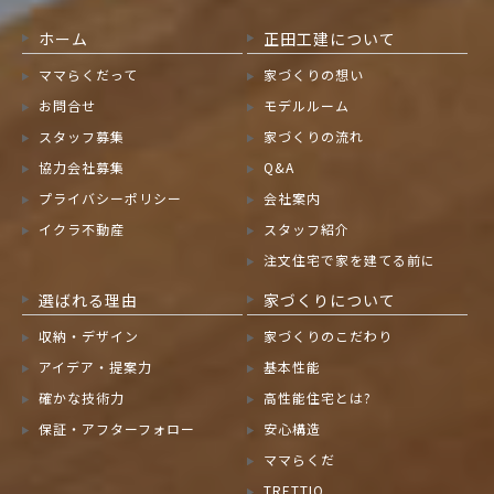
ホーム
正田工建について
ママらくだって
家づくりの想い
お問合せ
モデルルーム
スタッフ募集
家づくりの流れ
協力会社募集
Q&A
プライバシーポリシー
会社案内
イクラ不動産
スタッフ紹介
注文住宅で家を建てる前に
選ばれる理由
家づくりについて
収納・デザイン
家づくりのこだわり
アイデア・提案力
基本性能
確かな技術力
高性能住宅とは?
保証・アフターフォロー
安心構造
ママらくだ
TRETTIO