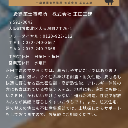
一級建築士事務所 株式会社 正田工建
〒591-8042
大阪府堺市北区大豆塚町2丁26-1
フリーダイヤル：
0120-923-112
ＴＥＬ：
072-240-3667
ＦＡＸ：072-240-3668
工務定休日：日曜日・祝日
営業定休日：水曜日
正田工建のママらくだは、暮らしやすいだけではありませ
ん！地震に強い、永く住み継げる耐震・耐久性能、夏も冬も
快適に暮らせる高気密性能・高断熱性能、アレルギー体質の
方にも喜ばれている換気システム、地球にも、家計にも優し
いＺＥＨ。かわいいだけじゃない！優れた構造、性能で家族
みんなが笑顔で暮らしやすいおうちです。また、注文住宅、
建て替えの他にも不動産事業部では、土地探しからサポート
もしておりますので、お気軽にご相談ください。