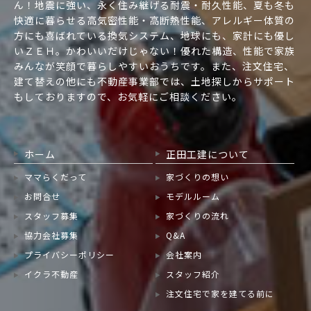
ん！地震に強い、永く住み継げる耐震・耐久性能、夏も冬も
快適に暮らせる高気密性能・高断熱性能、アレルギー体質の
方にも喜ばれている換気システム、地球にも、家計にも優し
いＺＥＨ。かわいいだけじゃない！優れた構造、性能で家族
みんなが笑顔で暮らしやすいおうちです。また、注文住宅、
建て替えの他にも不動産事業部では、土地探しからサポート
もしておりますので、お気軽にご相談ください。
ホーム
正田工建について
ママらくだって
家づくりの想い
お問合せ
モデルルーム
スタッフ募集
家づくりの流れ
協力会社募集
Q&A
プライバシーポリシー
会社案内
イクラ不動産
スタッフ紹介
注文住宅で家を建てる前に