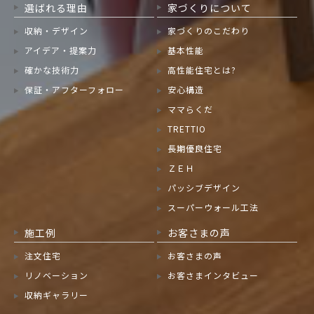
選ばれる理由
家づくりについて
収納・デザイン
家づくりのこだわり
アイデア・提案力
基本性能
確かな技術力
高性能住宅とは?
保証・アフターフォロー
安心構造
ママらくだ
TRETTIO
長期優良住宅
ＺＥＨ
パッシブデザイン
スーパーウォール工法
施工例
お客さまの声
注文住宅
お客さまの声
リノベーション
お客さまインタビュー
収納ギャラリー